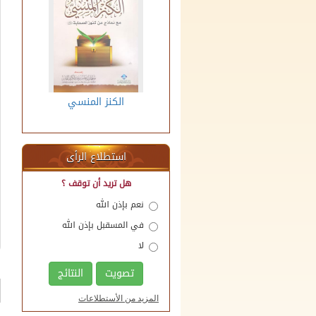
؟
الوقف العقاري
الكنز المنسي
م
استطلاع الرأى
هل تريد أن توقف ؟
نعم بإذن الله
في المسقبل بإذن الله
لا
تصويت
النتائج
المزيد من الأستطلاعات