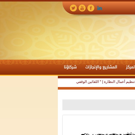
لمركز
المشاريع والإنجازات
شركاؤنا
* اللقائين الوقفي 50 - 51 | المعيار الشرعي للوقف |
* اللقاء الوقفي 49 | أحكام الناظر الفقهية |