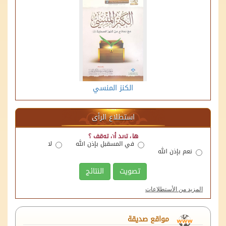
الكنز المنسي
استطلاع الرأى
هل تريد أن توقف ؟
في المسقبل بإذن الله
لا
نعم بإذن الله
تصويت
النتائج
منصة اللقاءات الوقفية
المزيد من الأستطلاعات
الهيئة العامة للأوقاف
وزارة العدل
مواقع صديقة
لجنة الأوقاف بالغرفة التجارية الصناعية بالرياض