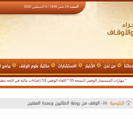
السبت
24 صفر 1448 / 8 أغسطس 2026
ماتنا
من نحن
الأخبار
الاستشارات
مكتبة علوم الوقف
برامج ا
* مهارات المستشار الوقفي النسخة 05
* اللقاء الوقفي 53 | إضاءات مالية في لائحة تنظيم أعمال النظارة |
الرئيسية
10- الوقف من روضة الطالبين وعمدة المفتين