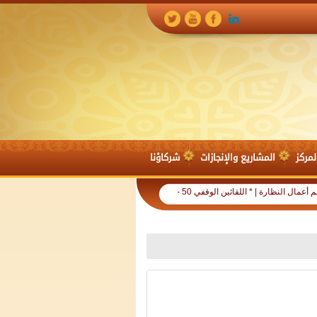
لمركز
المشاريع والإنجازات
شركاؤنا
* اللقائين الوقفي 50 - 51 | المعيار الشرعي للوقف |
* اللقاء الوقفي 49 | أحكام الناظر الفقهية |