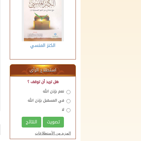
؟
الوقف العقاري
الكنز المنسي
م
استطلاع الرأى
هل تريد أن توقف ؟
نعم بإذن الله
في المسقبل بإذن الله
لا
تصويت
النتائج
المزيد من الأستطلاعات
منصة اللقاءات الوقفية